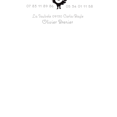
07 83 11 89 86
05 34 01 11 58
La Saubole 09130 Carla-Bayle
Olivier Brenier