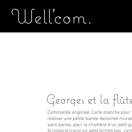
Wel
l'com.
Georges et la flût
Commande originale: Carte blanche pour
réaliser une petite bande-dessinée murale
sans parole, pour la chambre d'un petit g
Acrylique et crayon sur petits formats bois , carto