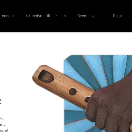
Accueil
Graphisme-illustration
Scénographie
Projets pe
e
 ,
ars.
n, et