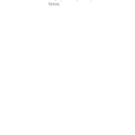
tissus.
Georges_1_matière